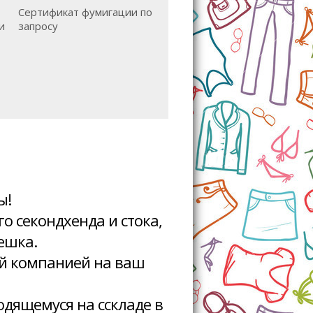
Сертификат фумигации по
и
запросу
ы!
о секондхенда и стока,
мешка.
ой компанией на ваш
одящемуся на сскладе в