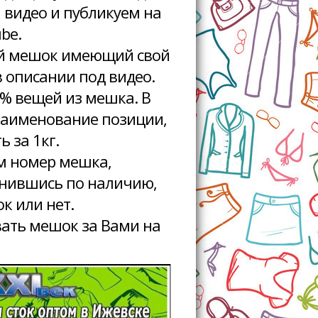
видео и публикуем на
be.
ный мешок имеющий свой
в описании под видео.
0% вещей из мешка. В
 наименование позиции,
 за 1кг.
м номер мешка,
чнившись по наличию,
к или нет.
ать мешок за Вами на