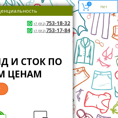
0
енциальность
753-18-32
+7 (912)
753-17-84
+7 (912)
Д И СТОК ПО
М ЦЕНАМ
т