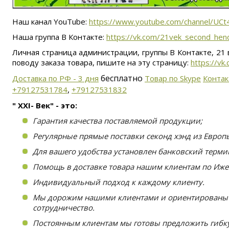
Наш канал YouTube:
https://www.youtube.com/channel/U
Наша группа В Контакте:
https://vk.com/21vek_second_hen
Личная страница администрации, группы В Контакте, 21 в
поводу заказа товара, пишите на эту страницу:
https://vk
бесплатно
Доставка по РФ - 3 дня
Товар по Skype
Конта
,
+79127531784
+79127531832
" XXI- Век" - это:
Гарантия качества поставляемой продукции;
Регулярные прямые поставки секонд хэнд из Европ
Для вашего удобства установлен банковский терми
Помощь в доставке товара нашим клиентам по Ижев
Индивидуальный подход к каждому клиенту.
Мы дорожим нашими клиентами и ориентированы 
сотрудничество.
Постоянным клиентам мы готовы предложить гибк