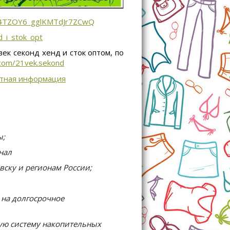
Ct4TZOY6_gglKMTdJr7ZCwQ
d_i_stok_opt
ек секонд хенд и сток оптом, по
.com/21vek.sekond
ктная информация
ы;
нал
ску и регионам России;
на долгосрочное
ую систему накопительных