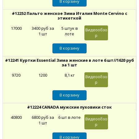
#12252 Пальто женское Зима Италия Monte Cervino с
этикеткой
17000
3400 руб за
5 штук в
Видеообзо
1 шт
лоте
р
#12241 Куртки Essential Зима женские в лоте 6 шт//1620 руб
за 1 шт
9720
1200
8,1 кг
Видеообзо
р
#12224 CANADA мужские пуховики сток
40800
6800 руб за
6 шт в лоте
Видеообзо
1 шт
р