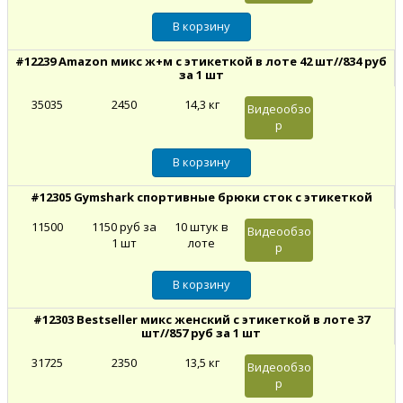
#12239 Amazon микс ж+м с этикеткой в лоте 42 шт//834 руб
за 1 шт
35035
2450
14,3 кг
Видеообзо
р
#12305 Gymshark спортивные брюки сток c этикеткой
11500
1150 руб за
10 штук в
Видеообзо
1 шт
лоте
р
#12303 Bestseller микс женский с этикеткой в лоте 37
шт//857 руб за 1 шт
31725
2350
13,5 кг
Видеообзо
р