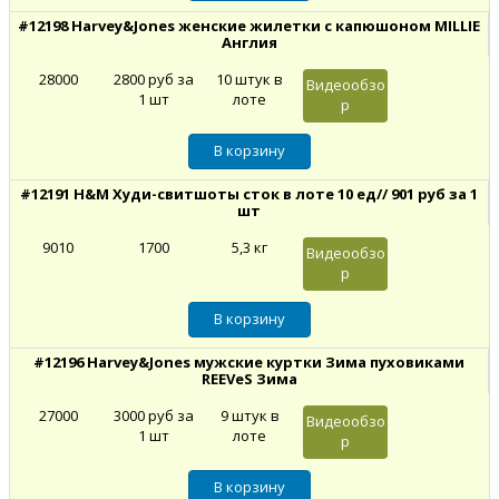
#12198 Harvey&Jones женские жилетки с капюшоном MILLIE
Англия
28000
2800 руб за
10 штук в
Видеообзо
1 шт
лоте
р
#12191 H&M Худи-свитшоты сток в лоте 10 ед// 901 руб за 1
шт
9010
1700
5,3 кг
Видеообзо
р
#12196 Harvey&Jones мужские куртки Зима пуховиками
REEVeS Зима
27000
3000 руб за
9 штук в
Видеообзо
1 шт
лоте
р