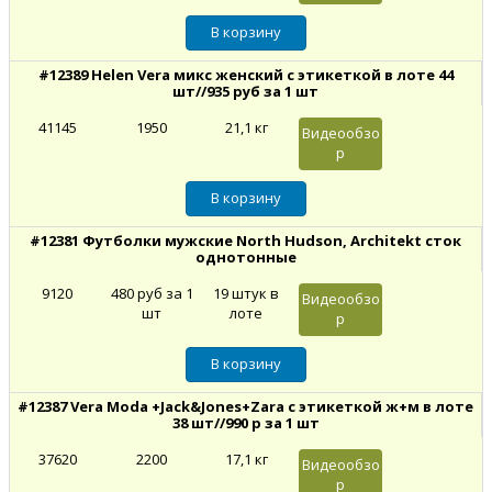
#12389 Helen Vera микс женский с этикеткой в лоте 44
шт//935 руб за 1 шт
41145
1950
21,1 кг
Видеообзо
р
#12381 Футболки мужские North Hudson, Architekt сток
однотонные
9120
480 руб за 1
19 штук в
Видеообзо
шт
лоте
р
#12387 Vera Moda +Jack&Jones+Zara с этикеткой ж+м в лоте
38 шт//990 р за 1 шт
37620
2200
17,1 кг
Видеообзо
р