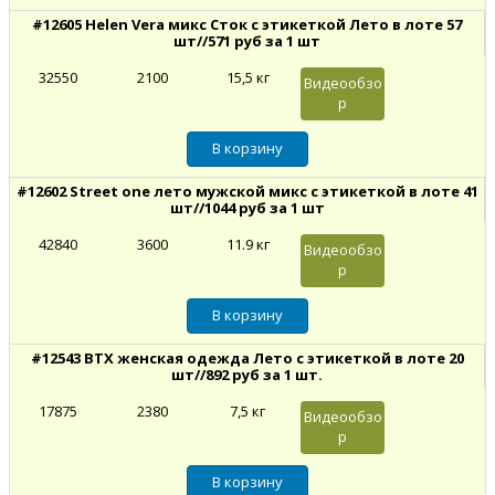
#12605 Helen Vera микс Сток с этикеткой Лето в лоте 57
шт//571 руб за 1 шт
32550
2100
15,5 кг
Видеообзо
р
#12602 Street one лето мужской микс с этикеткой в лоте 41
шт//1044 руб за 1 шт
42840
3600
11.9 кг
Видеообзо
р
#12543 BTX женская одежда Лето с этикеткой в лоте 20
шт//892 руб за 1 шт.
17875
2380
7,5 кг
Видеообзо
р