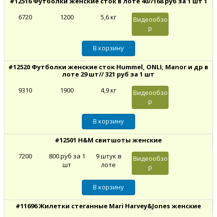
#12516 Футболки женские сток в лоте 40//168 руб за 1 шт 1
6720
1200
5,6 кг
Видеообзо
р
#12520 Футболки женские сток Hummel, ONLI, Manor и др в
лоте 29 шт// 321 руб за 1 шт
9310
1900
4,9 кг
Видеообзо
р
#12501 H&M свитшоты женские
7200
800 руб за 1
9 штук в
Видеообзо
шт
лоте
р
#11696 Жилетки стеганные Mari Harvey&Jones женские