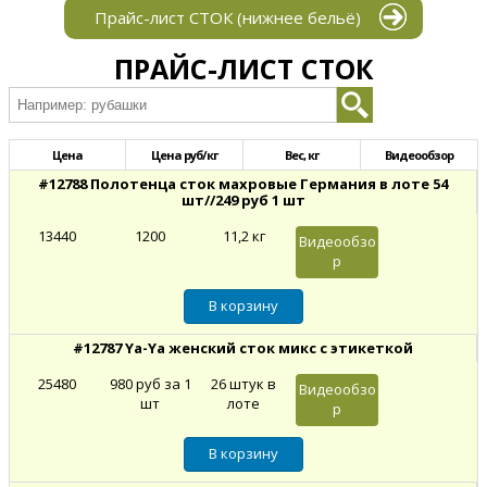
Прайс-лист СТОК (нижнее бельё)
ПРАЙС-ЛИСТ СТОК
Цена
Цена руб/кг
Вес, кг
Видеообзор
#12788 Полотенца сток махровые Германия в лоте 54
шт//249 руб 1 шт
13440
1200
11,2 кг
Видеообзо
р
#12787 Ya-Ya женский сток микс с этикеткой
25480
980 руб за 1
26 штук в
Видеообзо
шт
лоте
р