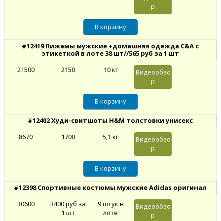
р
#12419 Пижамы мужские +домашняя одежда C&A с
этикеткой в лоте 38 шт//565 руб за 1 шт
21500
2150
10 кг
Видеообзо
р
#12402 Худи-свитшоты H&M толстовки унисекс
8670
1700
5,1 кг
Видеообзо
р
#12398 Спортивные костюмы мужские Adidas оригинал
30600
3400 руб за
9 штук в
Видеообзо
1 шт
лоте
р