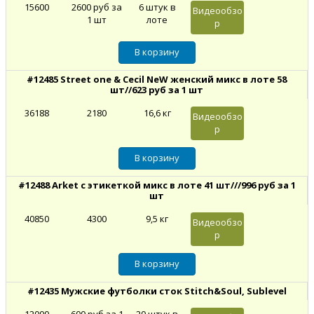
15600
2600 руб за
6 штук в
Видеообзо
1 шт
лоте
р
#12485 Street one & Cecil NeW женский микс в лоте 58
шт//623 руб за 1 шт
36188
2180
16,6 кг
Видеообзо
р
#12488 Arket с этикеткой микс в лоте 41 шт///996 руб за 1
шт
40850
4300
9,5 кг
Видеообзо
р
#12435 Мужские футболки сток Stitch&Soul, Sublevel