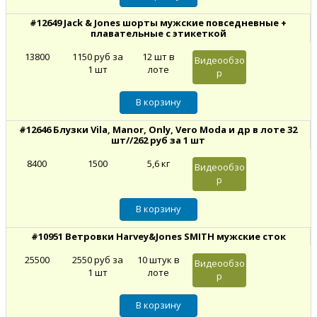
#12649 Jack & Jones шорты мужские повседневные +
плавательные с этикеткой
13800
1150 руб за
12 шт в
Видеообзо
1 шт
лоте
р
#12646 Блузки Vila, Manor, Only, Vero Moda и др в лоте 32
шт//262 руб за 1 шт
8400
1500
5,6 кг
Видеообзо
р
#10951 Ветровки Harvey&Jones SMITH мужские сток
25500
2550 руб за
10 штук в
Видеообзо
1 шт
лоте
р