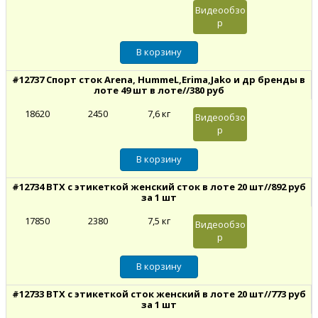
Видеообзо
р
#12737 Спорт сток Arena, HummeL,Erima,Jako и др бренды в
лоте 49 шт в лоте//380 руб
18620
2450
7,6 кг
Видеообзо
р
#12734 BTX с этикеткой женский сток в лоте 20 шт//892 руб
за 1 шт
17850
2380
7,5 кг
Видеообзо
р
#12733 BTX с этикеткой сток женский в лоте 20 шт//773 руб
за 1 шт