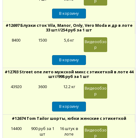
р
#12697 Блузки сток Vila, Manor, Only, Vero Moda и др в лоте
33 шт//254 руб за 1 шт
8400
1500
5,6 кг
Видеообзо
р
#12703 Street one лето мужской микс с этикеткой в лоте 44
шт//998 руб за 1 шт
43920
3600
12.2 кг
Видеообзо
р
#12674 Tom Tailor шорты, юбки женские с этикеткой
14400
900 руб за 1
16 штук в
Видеообзо
шт
лоте
р