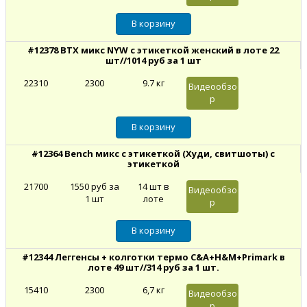
#12378 BTX микс NYW с этикеткой женский в лоте 22
шт//1014 руб за 1 шт
22310
2300
9.7 кг
Видеообзо
р
#12364 Bench микс с этикеткой (Худи, свитшоты) с
этикеткой
21700
1550 руб за
14 шт в
Видеообзо
1 шт
лоте
р
#12344 Леггенсы + колготки термо С&A+H&M+Primark в
лоте 49 шт//314 руб за 1 шт.
15410
2300
6,7 кг
Видеообзо
р