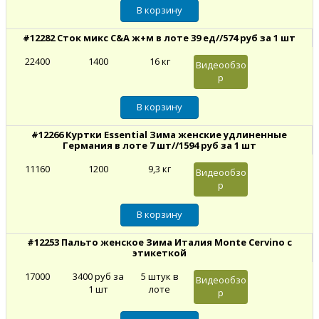
#12282 Сток микс C&A ж+м в лоте 39 ед//574 руб за 1 шт
22400
1400
16 кг
Видеообзо
р
#12266 Куртки Essential Зима женские удлиненные
Германия в лоте 7 шт//1594 руб за 1 шт
11160
1200
9,3 кг
Видеообзо
р
#12253 Пальто женское Зима Италия Monte Cervino c
этикеткой
17000
3400 руб за
5 штук в
Видеообзо
1 шт
лоте
р