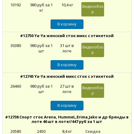
10192
980 руб за 1
10,4 кг
Видеообзо
кг
р
#12750 Ya-Ya женский сток микс с этикеткой
30380
980 руб за 1
31 шт в
Видеообзо
шт
лоте
р
#12745 Ya-Ya женский микс сток с этикеткой
26460
980 руб за 1
27 шт в
Видеообзо
шт
лоте
р
#12738 Спорт сток Arena, HummeL,Erima,Jako и др бренды в
лоте 46 шт в лоте//447 руб за 1 шт
20580
2450
8,4 кг
Скидка