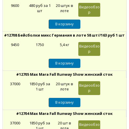
9600
480 руб за 1
20 штук в
Видеообзо
шт
лоте
р
#12708 Бейсболки микс Германия в лоте 58 шт//163 руб 1 шт
9450
1750
5,4 кг
Видеообзо
р
#12705 Max Mara Fall Runway Show женский сток
37000
1850 руб за
20 штук в
Видеообзо
1 шт
лоте
р
#12704 Max Mara Fall Runway Show женский сток
37000
1850 руб за
20 шт в
Видеообзо
1 шт
лоте