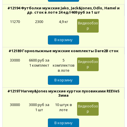
#12194 Футболки мужские Jako, Jack&Jones,Odlo, Hamel и
др. сток в лоте 24 ед//469 руб за 1 шт
11270
2300
4,9 кг
Видеообзо
р
#12189 Горнолыжные мужские комплекты Dare2B сток
33000
6600 руб за
5
Видеообзо
1 комплект
комплектов
р
в лоте
#12197 Harvey&Jones мужские куртки пуховиками REEVeS
Зима
30000
3000 руб за
10 штук в
Видеообзо
1 шт
лоте
р